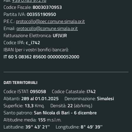
Codice Fiscale:
80030370953
Partita IVA:
00355190950
P.E.C.:
protocollo@pec.comune.simala.or.it
Email:
protocollo@comune.simala.or.it
Fatturazione Elettronica:
UFJVJR
Codice IPA:
c_i742
IBAN (per i vostri bonifici bancari):
IT 60 S 08362 85600 000000052000
DATI TERRITORIALI
Codice ISTAT:
095058
Codice Catastale:
I742
Abitanti:
289 al 01.01.2025
Denominazione:
Simalesi
Superficie:
13,3
Kmq. Densità:
22
(ab/kmq.)
Santo patrono:
San Nicola di Bari - 6 dicembre
Altitudine media:
155
m.s.l.m.
Latitudine:
39° 43' 21''
Longitudine:
8° 49' 39''