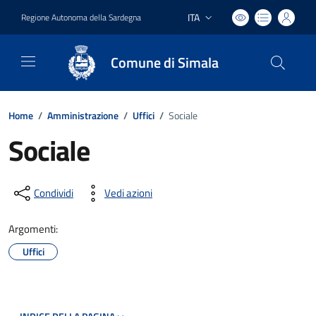
ITA
Regione Autonoma della Sardegna
Lingua attiva:
Comune di Simala
Home
/
Amministrazione
/
Uffici
/
Sociale
Sociale
Condividi
Vedi azioni
Argomenti:
Uffici