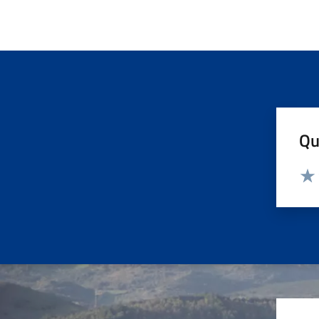
Qu
Valut
Valu