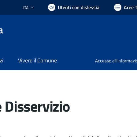
Utenti con dislessia
Aree 
ITA
Lingua attiva:
a
zi
Vivere il Comune
Accesso all'informaz
 Disservizio
ocumento