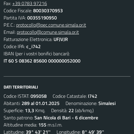
Fax:
+39 0783 97216
Codice Fiscale:
80030370953
Partita IVA:
00355190950
P.E.C.:
protocollo@pec.comune.simala.or.it
Email:
protocollo@comune.simala.or.it
Fatturazione Elettronica:
UFJVJR
Codice IPA:
c_i742
IBAN (per i vostri bonifici bancari):
IT 60 S 08362 85600 000000052000
DATI TERRITORIALI
Codice ISTAT:
095058
Codice Catastale:
I742
Abitanti:
289 al 01.01.2025
Denominazione:
Simalesi
Superficie:
13,3
Kmq. Densità:
22
(ab/kmq.)
Santo patrono:
San Nicola di Bari - 6 dicembre
Altitudine media:
155
m.s.l.m.
Latitudine:
39° 43' 21''
Longitudine:
8° 49' 39''