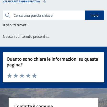
VAI ALL’AREA AMMINISTRATIVA
Cerca una parola chiave
Invio
0
servizi trovati
Nessun contenuto presente...
Quanto sono chiare le informazioni su questa
pagina?
Valuta da 1 a 5 stelle la pagina
Valuta 1 stelle su 5
Valuta 2 stelle su 5
Valuta 3 stelle su 5
Valuta 4 stelle su 5
Valuta 5 stelle su 5
Contatta il comune