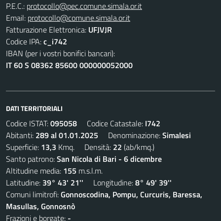
P.E.C.:
protocollo@pec.comune.simala.or.it
Email:
protocollo@comune.simala.or.it
Fatturazione Elettronica:
UFJVJR
Codice IPA:
c_i742
IBAN (per i vostri bonifici bancari):
IT 60 S 08362 85600 000000052000
DATI TERRITORIALI
Codice ISTAT:
095058
Codice Catastale:
I742
Abitanti:
289 al 01.01.2025
Denominazione:
Simalesi
Superficie:
13,3
Kmq. Densità:
22
(ab/kmq.)
Santo patrono:
San Nicola di Bari - 6 dicembre
Altitudine media:
155
m.s.l.m.
Latitudine:
39° 43' 21''
Longitudine:
8° 49' 39''
Comuni limitrofi:
Gonnoscodina, Pompu, Curcuris, Baressa,
Masullas, Gonnosnò
Frazioni e borgate:
-