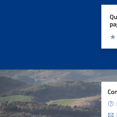
Qu
pa
Valut
Valu
Con