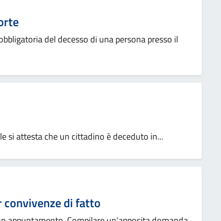
orte
bligatoria del decesso di una persona presso il
le si attesta che un cittadino è deceduto in...
 convivenze di fatto
re un appuntamento. Compilare un'apposita domanda