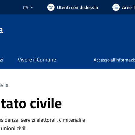
Utenti con dislessia
Aree 
ITA
Lingua attiva:
a
zi
Vivere il Comune
Accesso all'informaz
ivile
tato civile
denza, servizi elettorali, cimiteriali e
unioni civili.