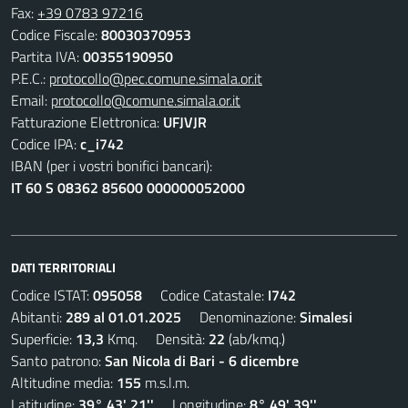
Fax:
+39 0783 97216
Codice Fiscale:
80030370953
Partita IVA:
00355190950
P.E.C.:
protocollo@pec.comune.simala.or.it
Email:
protocollo@comune.simala.or.it
Fatturazione Elettronica:
UFJVJR
Codice IPA:
c_i742
IBAN (per i vostri bonifici bancari):
IT 60 S 08362 85600 000000052000
DATI TERRITORIALI
Codice ISTAT:
095058
Codice Catastale:
I742
Abitanti:
289 al 01.01.2025
Denominazione:
Simalesi
Superficie:
13,3
Kmq. Densità:
22
(ab/kmq.)
Santo patrono:
San Nicola di Bari - 6 dicembre
Altitudine media:
155
m.s.l.m.
Latitudine:
39° 43' 21''
Longitudine:
8° 49' 39''